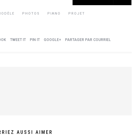
MODÈLE
PHOTOS
PIANO
PROJET
OOK
TWEET IT
PIN IT
GOOGLE+
PARTAGER PAR COURRIEL
RIEZ AUSSI AIMER