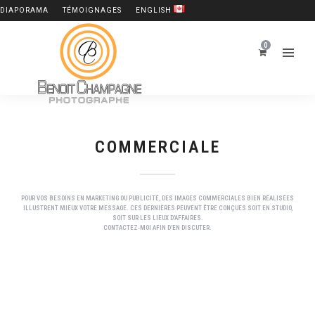
DIAPORAMA
TÉMOIGNAGES
ENGLISH
0
COMMERCIALE
POUR VOS BESOINS EN MARKETING OU PUBLICITÉ, DES IMAGES COMMERCIALES BIEN RÉALISÉES
ILLUSTRENT MIEUX VOTRE MESSAGE. CES DERNIÈRES PEUVENT ÊTRE CONÇUES SOIT EN STUDIO,
SOIT SUR LES LIEUX D'AFFAIRES.
CONTACTEZ-MOI AFIN D'EN DISCUTER.